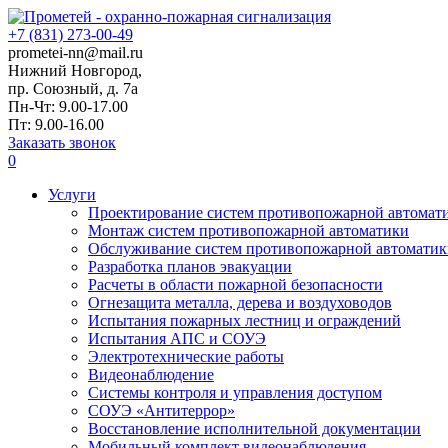
+7 (831) 273-00-49
prometei-nn@mail.ru
Нижний Новгород,
пр. Союзный, д. 7а
Пн-Чт: 9.00-17.00
Пт: 9.00-16.00
Заказать звонок
0
Услуги
Проектирование систем противопожарной автомат
Монтаж систем противопожарной автоматики
Обслуживание систем противопожарной автоматик
Разработка планов эвакуации
Расчеты в области пожарной безопасности
Огнезащита металла, дерева и воздуховодов
Испытания пожарных лестниц и ограждений
Испытания АПС и СОУЭ
Электротехнические работы
Видеонаблюдение
Системы контроля и управления доступом
СОУЭ «Антитеррор»
Восстановление исполнительной документации
Мобильный комплект видеонаблюдения