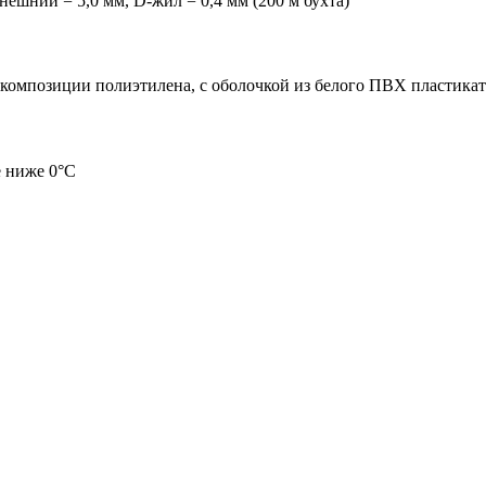
ешний = 5,0 мм, D-жил = 0,4 мм (200 м бухта)
композиции полиэтилена, с оболочкой из белого ПВХ пластиката
 ниже 0°С