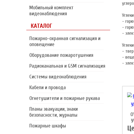
углеро
Мобильный комплект
видеонаблюдения
Углек
- горю
КАТАЛОГ
- горю
- элек
Пожарно-охранная сигнализация и
оповещение
Углек
- твер
Оборудование пожаротушения
- веще
- элек
Радиоканальная и GSM сигнализация
Системы видеонаблюдения
Кабели и провода
Огнетушители и пожарные рукава
Планы эвакуации, знаки
О
безопасности, журналы
у
Пожарные шкафы
Це