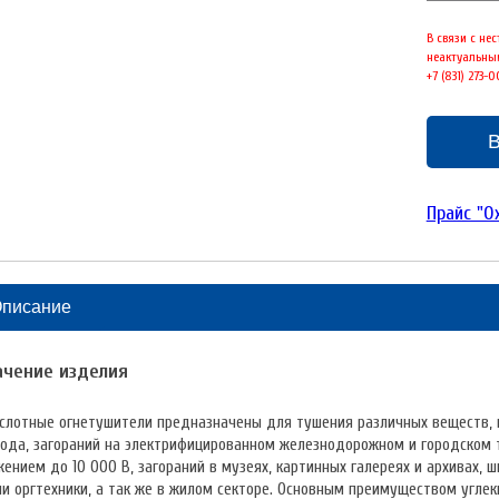
В связи с не
неактуальным
+7 (831) 273-
В
Прайс "О
писание
ачение изделия
слотные огнетушители предназначены для тушения различных веществ, 
ода, загораний на электрифицированном железнодорожном и городском т
ением до 10 000 В, загораний в музеях, картинных галереях и архивах,
и оргтехники, а так же в жилом секторе. Основным преимуществом углек