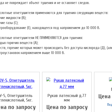
да не повреждает объект тушения и не оставляет следов.
ислотные огнетушители применяются для тушения следующих веществ:
чие жидкости (В);
чие газы (С);
трооборудование (Е), находящееся под напряжением до 10 000 В.
ислотные огнетушители НЕ ПРИМЕНЯЮТСЯ для тушения:
дых горючих веществ (А);
ств, горение которых может происходить без доступа кислорода (Д), (алю
троустановок напряжением выше 10 000 В.
У-5, Огнетушитель
Рукав латексный д.77
Цена
глекислотный, 5кг.
мм
По
на по запросу
Цена по запросу