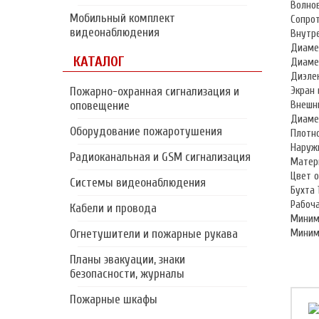
Волнов
Мобильный комплект
Сопро
видеонаблюдения
Внутр
Диаме
КАТАЛОГ
Диамет
Диэле
Пожарно-охранная сигнализация и
Экран
оповещение
Внешн
Диамет
Оборудование пожаротушения
Плотн
Наружн
Радиоканальная и GSM сигнализация
Матер
Цвет 
Системы видеонаблюдения
Бухта 
Рабоч
Кабели и провода
Миним
Огнетушители и пожарные рукава
Миним
Планы эвакуации, знаки
безопасности, журналы
Пожарные шкафы