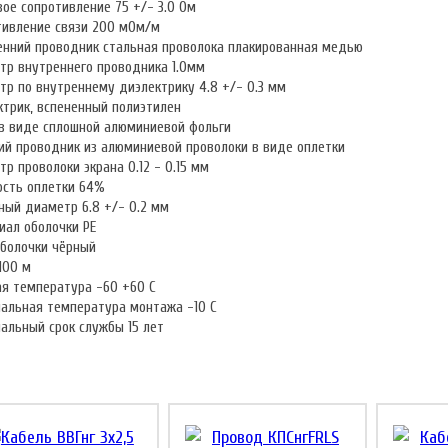
ое сопротивление 75 +/- 3.0 Ом
тивление связи 200 мОм/м
енний проводник стальная проволока плакированная медью
тр внутреннего проводника 1.0мм
р по внутреннему диэлектрику 4.8 +/- 0.3 мм
ктрик, вспененный полиэтилен
 в виде сплошной алюминиевой фольги
ий проводник из алюминиевой проволоки в виде оплетки
р проволоки экрана 0.12 - 0.15 мм
ость оплетки 64%
ый диаметр 6.8 +/- 0.2 мм
иал оболочки PE
оболочки чёрный
100 м
ая температура -60 +60 С
альная температура монтажа -10 С
альный срок службы 15 лет