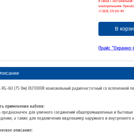
В связи с нестабильной
неактуальными. Просьба
+7 (831) 273-00-49
В корз
Прайс "Охранно
писание
 RG-6U (75 Ом) OUTDOOR коаксиальный радиочастотный со вспененной по
ть применения кабеля:
ь предназначен для уличного соединений общепромышленных и бытовых 
идения, а также для подключения видеокамер наружного и внутреннего 
ческое описание: