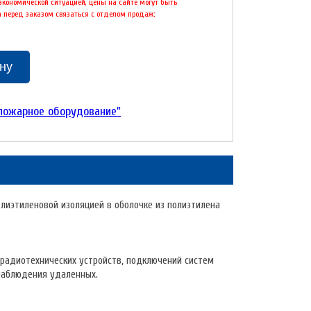
 экономической ситуацией, цены на сайте могут быть
 перед заказом связаться с отделом продаж:
ину
-пожарное оборудование"
лиэтиленовой изоляцией в оболочке из полиэтилена
радиотехнических устройств, подключений систем
наблюдения удаленных.