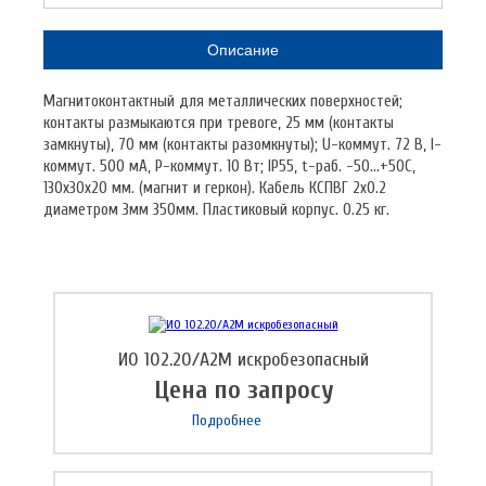
Описание
Магнитоконтактный для металлических поверхностей;
контакты размыкаются при тревоге, 25 мм (контакты
замкнуты), 70 мм (контакты разомкнуты); U-коммут. 72 В, I-
коммут. 500 мА, P-коммут. 10 Вт; IP55, t-раб. -50...+50С,
130х30х20 мм. (магнит и геркон). Кабель КСПВГ 2х0.2
диаметром 3мм 350мм. Пластиковый корпус. 0.25 кг.
ИО 102.20/А2М искробезопасный
Цена по запросу
Подробнее