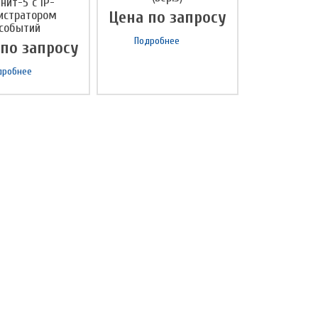
нит-5 с IP-
истратором
Цена по запросу
событий
Подробнее
 по запросу
дробнее