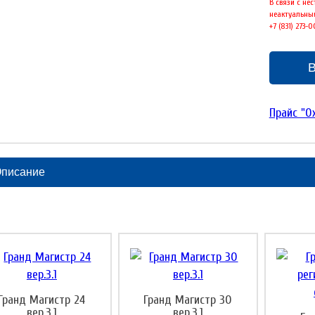
В связи с не
неактуальным
+7 (831) 273-
В
Прайс "О
писание
Гранд Магистр 24
Гранд Магистр 30
вер.3.1
вер.3.1